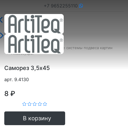
+7 9652255110
Главная страница
Настенные системы подвеса картин
Аксессуары
Саморез 3,5х45
арт. 9.4130
8 ₽
В корзину