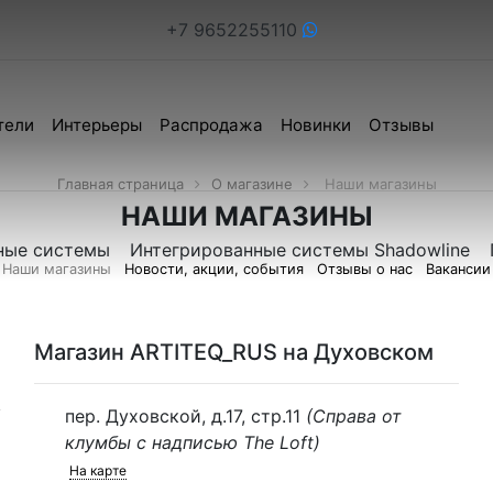
+7 9652255110
тели
Интерьеры
Распродажа
Новинки
Отзывы
Главная страница
О магазине
Наши магазины
НАШИ МАГАЗИНЫ
ные системы
Интегрированные системы Shadowline
Наши магазины
Новости, акции, события
Отзывы о нас
Вакансии
Магазин ARTITEQ_RUS на Духовском
пер. Духовской, д.17, стр.11
(Справа от
клумбы с надписью The Loft)
На карте