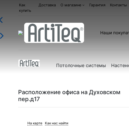
Как
Доставка
О магазине
Гарантия
Контакты
купить
Наши покупа
Потолочные системы
Настен
Расположение офиса на Духовском
пер.д17
На карте
Как нас найти