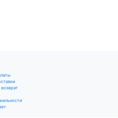
платы
оставки
 возврат
иальности
вет