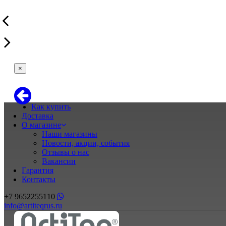
×
Как купить
Доставка
О магазине
Наши магазины
Новости, акции, события
Отзывы о нас
Вакансии
Гарантия
Контакты
+7 9652255110
info@artiteqrus.ru