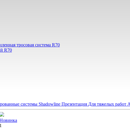
иленная тросовая система R70
ый R70
рованные системы Shadowline
Презентация
Для тяжелых работ
А
Новинка
1