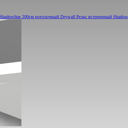
Shadowline 200см потолочный Drywall
Рельс встроенный Shadow