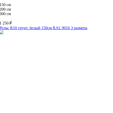
150 см
200 см
300 см
1 250 ₽
Рельс R10 грунт. белый 150см RAL 9016
3 размера