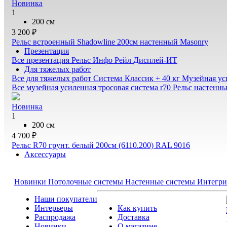
Новинка
1
200 см
3 200 ₽
Рельс встроенный Shadowline 200см настенный Masonry
Презентация
Все презентация
Рельс Инфо Рейл
Дисплей-ИТ
Для тяжелых работ
Все для тяжелых работ
Система Классик + 40 кг
Музейная ус
Все музейная усиленная тросовая система r70
Рельс настенн
Новинка
1
200 см
4 700 ₽
Рельс R70 грунт. белый 200см (6110.200) RAL 9016
Аксессуары
Новинки
Потолочные системы
Настенные системы
Интегри
Наши покупатели
Интерьеры
Как купить
Распродажа
Доставка
Новинки
О магазине