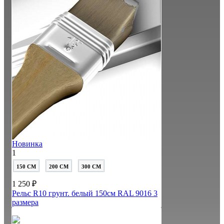
Новинка
1
150 СМ
200 СМ
300 СМ
1 250 ₽
Рельс R10 грунт. белый 150см RAL 9016
3
размера