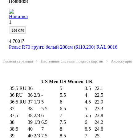
Новинки
Новинка
1
200 СМ
4 700 ₽
Рельс R70 грунт. белый 200см (6110.200) RAL 9016
Главная страница
Настенные системы подвеса картин
Аксессуары
US Men
US Women
UK
35.5 RU
36
-
5
3.5
22.1
36 RU
36 2/3
-
5.5
4
22.5
36.5 RU
37 1/3
5
6
4.5
22.9
37
38
5.5
6.5
5
23.3
37.5
38 2/3
6
7
5.5
23.8
38
39 1/3
6.5
7.5
6
24.2
38.5
40
7
8
6.5
24.6
39
40 2/3
7.5
8.5
7
25