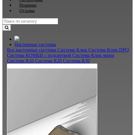
Новинки
Отзывы
Настенные системы
Все настенные системы
Система Клик
Система Клик ПРО
Система КОМБИ с подсветкой
Система Клик мини
Система R10
Система R20
Система R30