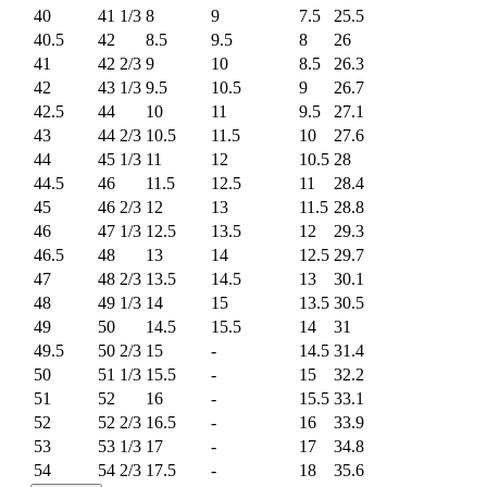
40
41 1/3
8
9
7.5
25.5
40.5
42
8.5
9.5
8
26
41
42 2/3
9
10
8.5
26.3
42
43 1/3
9.5
10.5
9
26.7
42.5
44
10
11
9.5
27.1
43
44 2/3
10.5
11.5
10
27.6
44
45 1/3
11
12
10.5
28
44.5
46
11.5
12.5
11
28.4
45
46 2/3
12
13
11.5
28.8
46
47 1/3
12.5
13.5
12
29.3
46.5
48
13
14
12.5
29.7
47
48 2/3
13.5
14.5
13
30.1
48
49 1/3
14
15
13.5
30.5
49
50
14.5
15.5
14
31
49.5
50 2/3
15
-
14.5
31.4
50
51 1/3
15.5
-
15
32.2
51
52
16
-
15.5
33.1
52
52 2/3
16.5
-
16
33.9
53
53 1/3
17
-
17
34.8
54
54 2/3
17.5
-
18
35.6