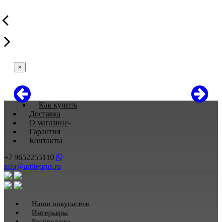
×
Как купить
Доставка
О магазине
Гарантия
Контакты
+7 9652255110
info@artiteqrus.ru
Наши покупатели
Интерьеры
Распродажа