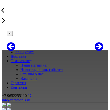
×
Как купить
Доставка
О магазине
Наши магазины
Новости, акции, события
Отзывы о нас
Вакансии
Гарантия
Контакты
+7 9652255110
info@artiteqrus.ru