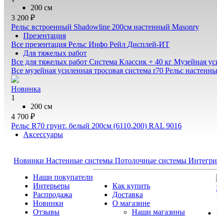
200 см
3 200 ₽
Рельс встроенный Shadowline 200см настенный Masonry
Презентация
Все презентация
Рельс Инфо Рейл
Дисплей-ИТ
Для тяжелых работ
Все для тяжелых работ
Система Классик + 40 кг
Музейная ус
Все музейная усиленная тросовая система r70
Рельс настенн
Новинка
1
200 см
4 700 ₽
Рельс R70 грунт. белый 200см (6110.200) RAL 9016
Аксессуары
Новинки
Настенные системы
Потолочные системы
Интегри
Наши покупатели
Интерьеры
Как купить
Распродажа
Доставка
Новинки
О магазине
Отзывы
Наши магазины