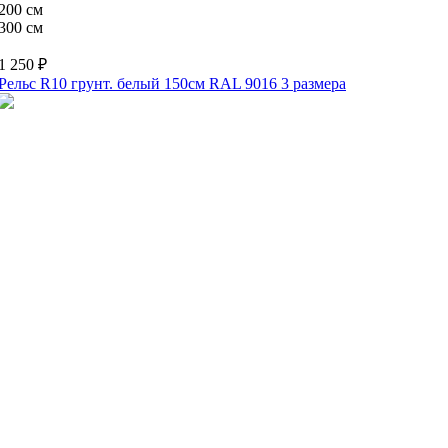
200 см
300 см
1 250 ₽
Рельс R10 грунт. белый 150см RAL 9016
3 размера