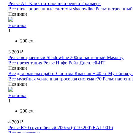
Рельс АП Клик потолочный белый
2 размера
Все интегрированные системы shadowline
Рельс встроенный
Новинки
Новинка
1
200 см
3 200 ₽
Рельс встроенный Shadowline 200см настенный Masonry
Все презентация
Рельс Инфо Рейл
Дисплей-ИТ
Новинки
Все для тяжелых работ
Система Классик + 40 кг
Музейная ус
Все музейная усиленная тросовая система r70
Рельс настенн
Новинки
Новинка
1
200 см
4 700 ₽
Рельс R70 грунт. белый 200см (6110.200) RAL 9016
Все аксессуары