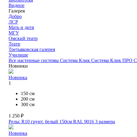
Видное
Галерея
Добро
ЛСР
Мать и дитя
МГУ
Омский театр
Театр
Третьяковская галерея
Училище
Все настенные системы
Система Клик
Система Клик ПРО
С
Новинки
Новинка
1
150 см
200 см
300 см
1 250 ₽
Рельс R10 грунт. белый 150см RAL 9016
3 размера
Новинка