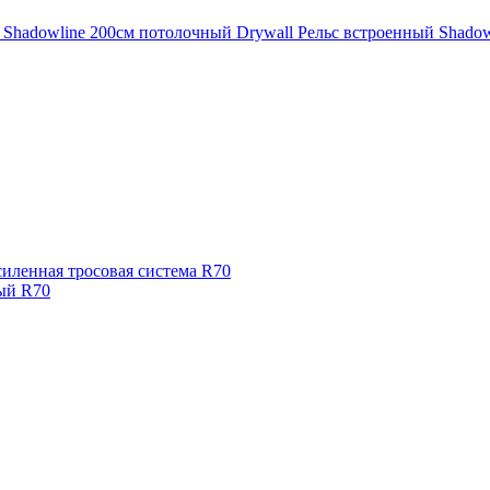
 Shadowline 200см потолочный Drywall
Рельс встроенный Shadow
иленная тросовая система R70
ый R70