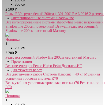
200 см
300 см
2 500 ₽
Рельс R30 грунт. белый 200см (1301.200) RAL 9016
2 размера
Интегрированные системы Shadowline
Все интегрированные системы shadowline
Рельс встроенный
Shadowline 200см потолочный Drywall
Рельс встроенный
Shadowline 200см настенный Masonry
Новинка
1
200 см
3 200 ₽
Рельс встроенный Shadowline 200см настенный Masonry
Презентация
Все презентация
Рельс Инфо Рейл
Дисплей-ИТ
Для тяжелых работ
Все для тяжелых работ
Система Классик + 40 кг
Музейная
усиленная тросовая система R70
Все музейная усиленная тросовая система r70
Рельс настенн
R70
Новинка
1
200 см