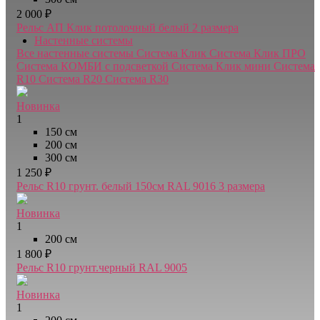
2 000 ₽
Рельс АП Клик потолочный белый
2 размера
Настенные системы
Все настенные системы
Система Клик
Система Клик ПРО
Система КОМБИ с подсветкой
Система Клик мини
Система
R10
Система R20
Система R30
Новинка
1
150 см
200 см
300 см
1 250 ₽
Рельс R10 грунт. белый 150см RAL 9016
3 размера
Новинка
1
200 см
1 800 ₽
Рельс R10 грунт.черный RAL 9005
Новинка
1