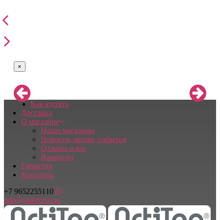
×
Как купить
Доставка
О магазине
Наши магазины
Новости, акции, события
Отзывы о нас
Вакансии
Гарантия
Контакты
+7 9652255110
info@artiteqrus.ru