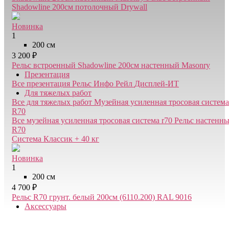
Shadowline 200см потолочный Drywall
Новинка
1
200 см
3 200 ₽
Рельс встроенный Shadowline 200см настенный Masonry
Презентация
Все презентация
Рельс Инфо Рейл
Дисплей-ИТ
Для тяжелых работ
Все для тяжелых работ
Музейная усиленная тросовая система
R70
Все музейная усиленная тросовая система r70
Рельс настенн
R70
Система Классик + 40 кг
Новинка
1
200 см
4 700 ₽
Рельс R70 грунт. белый 200см (6110.200) RAL 9016
Аксессуары