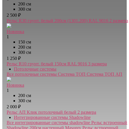
200 см
300 см
2 500 ₽
Рельс R30 грунт. белый 200см (1301.200) RAL 9016
2 размера
Новинка
1
150 см
200 см
300 см
1 250 ₽
Рельс R10 грунт. белый 150см RAL 9016
3 размера
Потолочные системы
Все потолочные системы
Система ТОП
Система ТОП АП
Новинка
1
200 см
300 см
2 000 ₽
Рельс АП Клик потолочный белый
2 размера
Интегрированные системы Shadowline
Все интегрированные системы shadowline
Рельс встроенный
Shadowline 200см настенный Masonry
Рельс встроенный