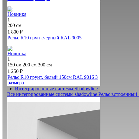
Новинка
1
200 см
1 800 ₽
Рельс R10 грунт.черный RAL 9005
Новинка
1
150 см
200 см
300 см
1 250 ₽
Рельс R10 грунт. белый 150см RAL 9016
3
размера
Интегрированные системы Shadowline
Все интегрированные системы shadowline
Рельс встроенный 