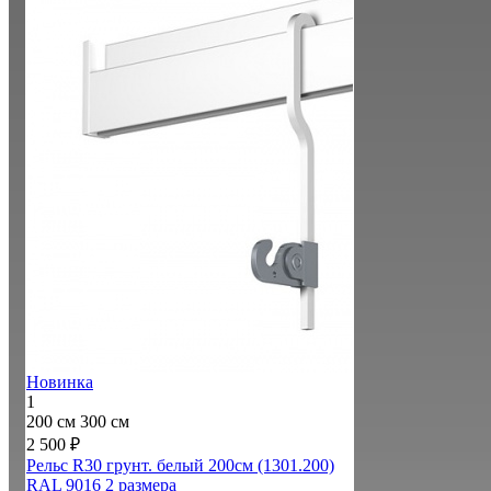
Новинка
1
200 см
300 см
2 500 ₽
Рельс R30 грунт. белый 200см (1301.200)
RAL 9016
2 размера