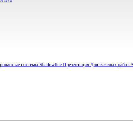
ый R70
рованные системы Shadowline
Презентация
Для тяжелых работ
А